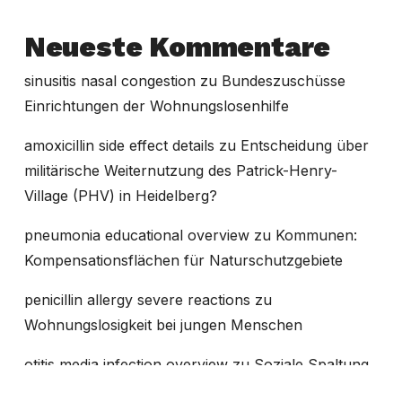
Neueste Kommentare
sinusitis nasal congestion
zu
Bundeszuschüsse
Einrichtungen der Wohnungslosenhilfe
amoxicillin side effect details
zu
Entscheidung über
militärische Weiternutzung des Patrick-Henry-
Village (PHV) in Heidelberg?
pneumonia educational overview
zu
Kommunen:
Kompensationsflächen für Naturschutzgebiete
penicillin allergy severe reactions
zu
Wohnungslosigkeit bei jungen Menschen
otitis media infection overview
zu
Soziale Spaltung
in Baden-Württemberg in den letzten 20 Jahren