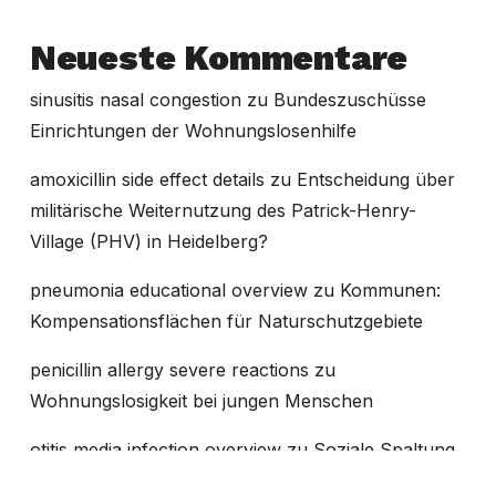
Neueste Kommentare
sinusitis nasal congestion
zu
Bundeszuschüsse
Einrichtungen der Wohnungslosenhilfe
amoxicillin side effect details
zu
Entscheidung über
militärische Weiternutzung des Patrick-Henry-
Village (PHV) in Heidelberg?
pneumonia educational overview
zu
Kommunen:
Kompensationsflächen für Naturschutzgebiete
penicillin allergy severe reactions
zu
Wohnungslosigkeit bei jungen Menschen
otitis media infection overview
zu
Soziale Spaltung
in Baden-Württemberg in den letzten 20 Jahren