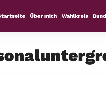
Startseite
Über mich
Wahlkreis
Bund
sonaluntergr