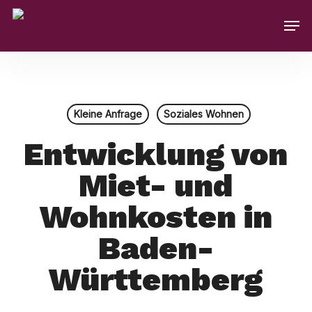
Skip
Men
to
main
content
Kleine Anfrage
Soziales Wohnen
Entwicklung von
Miet- und
Wohnkosten in
Baden-
Württemberg