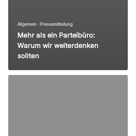
Allgemein
Pressemitteilung
Mehr als ein Parteibüro:
Warum wir weiterdenken
sollten
Finanzierung
des
Gewaltschutzes
für
wohnungslose
Frauen