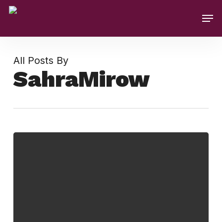
Skip
Men
to
main
content
All Posts By
SahraMirow