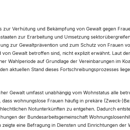
 zur Verhütung und Bekämpfung von Gewalt gegen Frauen 
gsstaaten zur Erarbeitung und Umsetzung sektorübergreifen
ierung zur Gewaltprävention und zum Schutz von Frauen 
on Gewalt betroffen sind, nicht explizit erwähnt. Laut den
einer Wahlperiode auf Grundlage der Vereinbarungen im Ko
en aktuellen Stand dieses Fortschreibungsprozesses liegen
scher Gewalt umfasst unabhängig vom Wohnstatus alle bet
, dass wohnungslose Frauen häufig in prekäre (Zweck-)Be
chlechtlichen Notunterkünften zu entgehen. Dadurch entst
chungen der Bundesarbeitsgemeinschaft Wohnungslosenhilf
zeigte eine Befragung in Diensten und Einrichtungen der