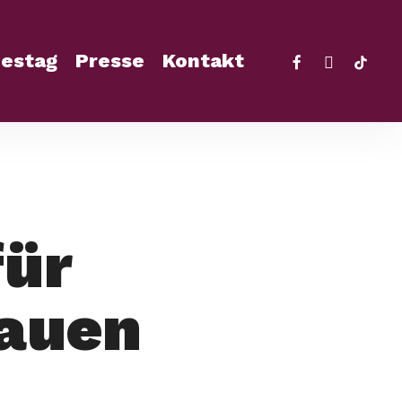
facebook
instagra
tikto
estag
Presse
Kontakt
für
auen