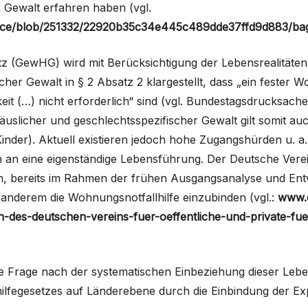
Gewalt erfahren haben (vgl.
urce/blob/251332/22920b35c34e445c489dde37ffd9d883/bag
tz (GewHG) wird mit Berücksichtigung der Lebensrealitäte
cher Gewalt in § 2 Absatz 2 klargestellt, dass „ein fester 
eit (…) nicht erforderlich“ sind (vgl. Bundestagsdrucksac
äuslicher und geschlechtsspezifischer Gewalt gilt somit a
inder). Aktuell existieren jedoch hohe Zugangshürden u. a
n eine eigenständige Lebensführung. Der Deutsche Verein 
ern, bereits im Rahmen der frühen Ausgangsanalyse und En
anderem die Wohnungsnotfallhilfe einzubinden (vgl.:
www.d
n-des-deutschen-vereins-fuer-oeffentliche-und-private-f
die Frage nach der systematischen Einbeziehung dieser Lebe
lfegesetzes auf Länderebene durch die Einbindung der Exp