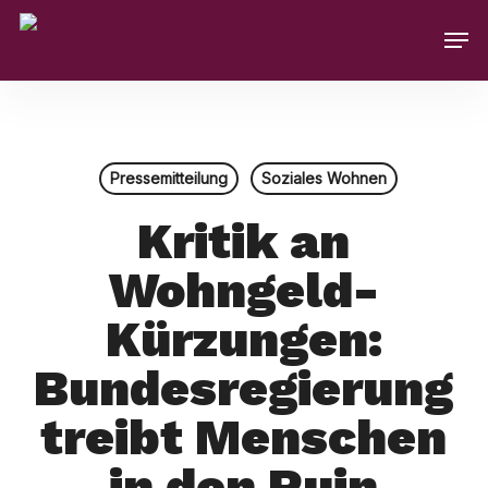
Skip
Men
to
main
content
Pressemitteilung
Soziales Wohnen
Kritik an
Wohngeld-
Kürzungen:
Bundesregierung
treibt Menschen
in den Ruin