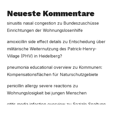
Neueste Kommentare
sinusitis nasal congestion
zu
Bundeszuschüsse
Einrichtungen der Wohnungslosenhilfe
amoxicillin side effect details
zu
Entscheidung über
militärische Weiternutzung des Patrick-Henry-
Village (PHV) in Heidelberg?
pneumonia educational overview
zu
Kommunen:
Kompensationsflächen für Naturschutzgebiete
penicillin allergy severe reactions
zu
Wohnungslosigkeit bei jungen Menschen
otitis media infection overview
zu
Soziale Spaltung
in Baden-Württemberg in den letzten 20 Jahren