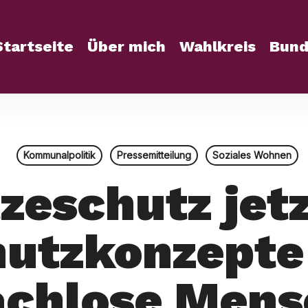
Startseite
Über mich
Wahlkreis
Bund
Kommunalpolitik
Pressemitteilung
Soziales Wohnen
zeschutz jet
utzkonzepte
achlose Mens