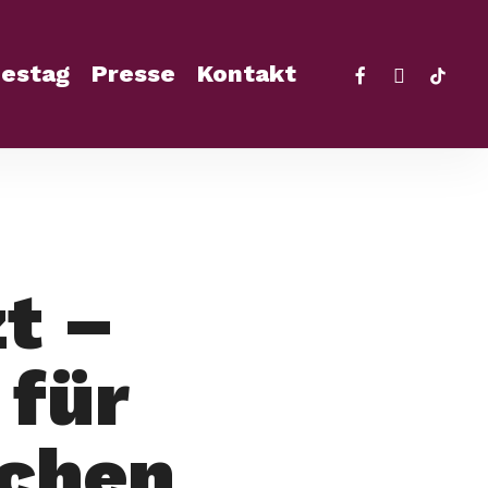
facebook
instagra
tikto
estag
Presse
Kontakt
zt –
 für
chen