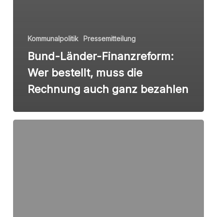
Kommunalpolitik
Pressemitteilung
Bund-Länder-Finanzreform:
Wer bestellt, muss die
Rechnung auch ganz bezahlen
Kommunen
vor
dem
Kollaps
–
Die
Linke