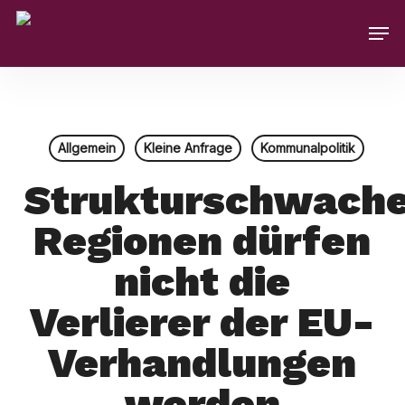
Skip
Men
to
main
content
Allgemein
Kleine Anfrage
Kommunalpolitik
Strukturschwach
Regionen dürfen
nicht die
Verlierer der EU-
Verhandlungen
werden